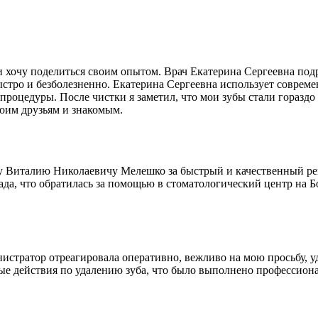
хочу поделиться своим опытом. Врач Екатерина Сергеевна подр
ыстро и безболезненно. Екатерина Сергеевна использует совреме
процедуры. После чистки я заметил, что мои зубы стали гораздо
воим друзьям и знакомым.
у Виталию Николаевичу Мелешко за быстрый и качественный рем
 рада, что обратилась за помощью в стоматологический центр на 
истратор отреагировала оперативно, вежливо на мою просьбу, уд
ые действия по удалению зуба, что было выполнено профессион